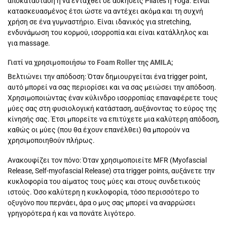
αποκατάσταση ή να ενταχθεί σε ασκήσεις Pilates ή Yoga. Είναι
κατασκευασμένος έτσι ώστε να αντέχει ακόμα και τη συχνή
χρήση σε ένα γυμναστήριο. Είναι ιδανικός για stretching,
ενδυνάμωση του κορμού, ισορροπία και είναι κατάλληλος και
για massage.
Γιατί να χρησιμοποιήσω το Foam Roller της AMILA;
Βελτιώνει την απόδοση: Όταν δημιουργείται ένα trigger point,
αυτό μπορεί να σας περιορίσει και να σας μειώσει την απόδοση.
Χρησιμοποιώντας έναν κύλινδρο ισορροπίας επαναφέρετε τους
μύες σας στη φυσιολογική κατάσταση, αυξάνοντας το εύρος της
κίνησής σας. Έτσι μπορείτε να επιτύχετε μια καλύτερη απόδοση,
καθώς οι μύες (που θα έχουν επανέλθει) θα μπορούν να
χρησιμοποιηθούν πλήρως.
Ανακουφίζει τον πόνο: Όταν χρησιμοποιείτε MFR (Myofascial
Release, Self-myofascial Release) στα trigger points, αυξάνετε την
κυκλοφορία του αίματος τους μύες και στους συνδετικούς
ιστούς. Όσο καλύτερη η κυκλοφορία, τόσο περισσότερο το
οξυγόνο που περνάει, άρα ο μυς σας μπορεί να αναρρώσει
γρηγορότερα ή και να πονάτε λιγότερο.