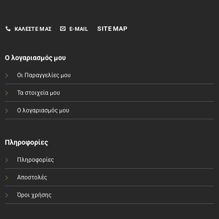
παραλλαγές.
Οι
επιλογές
SITE MAP
ΚΑΛΈΣΤΕ ΜΑΣ
E-MAIL
μπορούν
να
επιλεγούν
στη
Ο λογαριασμός μου
σελίδα
του
Οι Παραγγελίες μου
προϊόντος
Τα στοιχεία μου
Ο λογαριασμός μου
Πληροφορίες
Πληροφορίες
Αποστολές
Όροι χρήσης