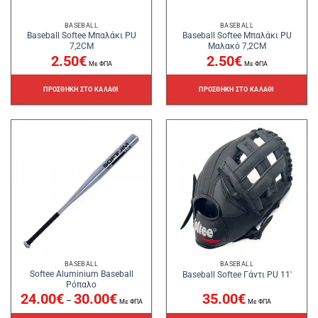
BASEBALL
BASEBALL
Baseball Softee Μπαλάκι PU
Baseball Softee Μπαλάκι PU
7,2CM
Μαλακό 7,2CM
2.50
€
2.50
€
Με ΦΠΑ
Με ΦΠΑ
ΠΡΟΣΘΉΚΗ ΣΤΟ ΚΑΛΆΘΙ
ΠΡΟΣΘΉΚΗ ΣΤΟ ΚΑΛΆΘΙ
BASEBALL
BASEBALL
Softee Aluminium Baseball
Baseball Softee Γάντι PU 11′
Ρόπαλο
Price
24.00
€
30.00
€
35.00
€
–
range:
Με ΦΠΑ
Με ΦΠΑ
24.00€