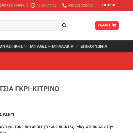
ΕΊΣΟΔΟΣ
-SPORTSHOP.GR
10:00 - 17:30
+30 2315535480
ΚΑΛΆΘΙ
ΜΝΑΣΤΙΚΉΣ
ΜΠΆΛΕΣ – ΜΠΑΛΆΚΙΑ
ΕΠΙΚΟΙΝΩΝΙΑ
ΣΙΑ ΓΚΡΙ-ΚΙΤΡΙΝΟ
Α PADEL
ένα για τους πιο απαιτητικούς παίκτες. Μεγιστοποιούν την
ίδι.