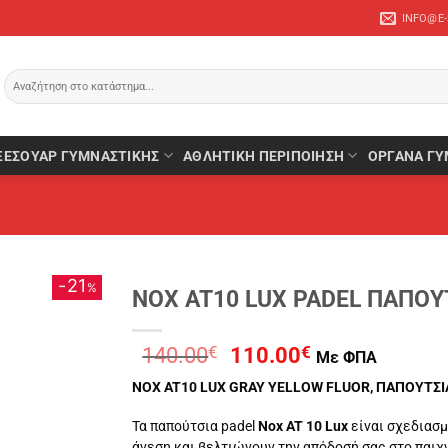
INFO@E
Αναζήτηση
για:
ΞΕΣΟΥΆΡ ΓΥΜΝΑΣΤΙΚΉΣ
ΑΘΛΗΤΙΚΉ ΠΕΡΙΠΟΊΗΣΗ
ΌΡΓΑΝΑ ΓΥ
21
%
NOX AT10 LUX PADEL ΠΑΠΟΥΤ
Original
Η
140.00
€
110.00
€
Με ΦΠΑ
price
τρέχουσα
NOX AT10 LUX GRAY YELLOW FLUOR, ΠΑΠΟΥΤΣΙ
was:
τιμή
140.00€.
είναι:
Τα παπούτσια padel
Nox AT 10 Lux
είναι σχεδιασμ
110.00€.
άνεση και βελτιώνουν την απόδοσή σας στο παιχν