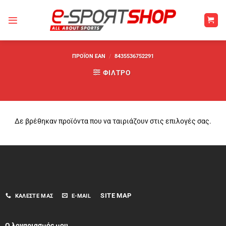
Μετάβαση
στο
περιεχόμενο
ΠΡΟΪΌΝ EAN
/
8435536752291
ΦΊΛΤΡΟ
Δε βρέθηκαν προϊόντα που να ταιριάζουν στις επιλογές σας.
SITE MAP
ΚΑΛΈΣΤΕ ΜΑΣ
E-MAIL
Ο λογαριασμός μου