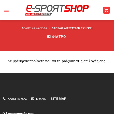
Μετάβαση
στο
περιεχόμενο
ΑΘΛΗΤΙΚΆ ΔΆΠΕΔΑ
/
ΔΆΠΕΔΟ ΔΙΑΣΤΆΣΕΩΝ 1X1 ΓΚΡΙ
ΦΊΛΤΡΟ
Δε βρέθηκαν προϊόντα που να ταιριάζουν στις επιλογές σας.
SITE MAP
ΚΑΛΈΣΤΕ ΜΑΣ
E-MAIL
Ο λογαριασμός μου