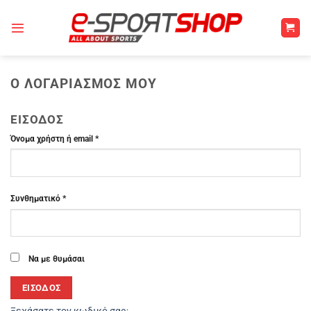
Μετάβαση
στο
περιεχόμενο
Ο ΛΟΓΑΡΙΑΣΜΌΣ ΜΟΥ
ΕΊΣΟΔΟΣ
Απαιτείται
Όνομα χρήστη ή email
*
Απαιτείται
Συνθηματικό
*
Να με θυμάσαι
ΕΊΣΟΔΟΣ
Ξεχάσατε τον κωδικό σας;