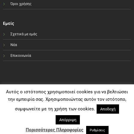
Όροι χρήσης
Εμείς
Σχετικά με εμάς
Νέα
Επικοινωνία
Αυτός ο ιστότοπος χρησιμοποιεί cookies για να βελτιώσει
την εμπειρία σας. Χρησιμοποιώντας αυτόν τον ιστότοπο,
συμφωνείτε με τη χρήση των cookies.
Αποδοχή
Απόρριψη
Visa
PayPal
MasterCard
Bank
Cash
Transfer
On
Περισσότερες Πληροφορίες
Ρυθμίσεις
Copyright e-sportshop.gr 2021©
Delivery