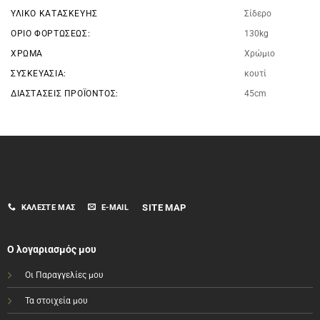
ΥΛΙΚΌ ΚΑΤΑΣΚΕΥΉΣ
Σίδερο
ΌΡΙΟ ΦΟΡΤΏΣΕΩΣ:
130kg
ΧΡΏΜΑ
Χρώμιο
ΣΥΣΚΕΥΑΣΊΑ:
κουτί
ΔΙΑΣΤΆΣΕΙΣ ΠΡΟΪΌΝΤΟΣ:
45cm
SITE MAP
ΚΑΛΈΣΤΕ ΜΑΣ
E-MAIL
Ο λογαριασμός μου
Οι Παραγγελίες μου
Τα στοιχεία μου