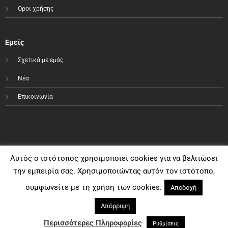
Όροι χρήσης
Εμείς
Σχετικά με εμάς
Νέα
Επικοινωνία
Αυτός ο ιστότοπος χρησιμοποιεί cookies για να βελτιώσει
την εμπειρία σας. Χρησιμοποιώντας αυτόν τον ιστότοπο,
συμφωνείτε με τη χρήση των cookies.
Αποδοχή
Απόρριψη
Visa
PayPal
MasterCard
Bank
Cash
Transfer
On
Περισσότερες Πληροφορίες
Ρυθμίσεις
Copyright e-sportshop.gr 2021©
Delivery