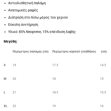
Αντιολισθητική παλάμη
Ανατομικές ραφές
Διάτρηση στο πίσω μέρος του χεριού
Εύκολη συντήρηση
Υλικό: 85% Neoprene, 15% επένδυση λαβής
Μεγέθη:
Περίμετρος παλάμης (cm)
Περίμετρος καρπού (cm)Μήκος
(cm)
S
19
17.5
14.5
M
20
18
15
L
21
18.5
15.5
XL
22
19
16