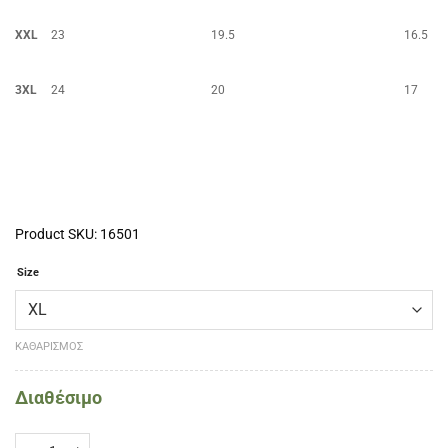
XXL
23
19.5
16.5
3XL
24
20
17
Product SKU: 16501
Size
ΚΑΘΑΡΙΣΜΌΣ
Διαθέσιμο
Γάντια γυμναστικής Neoprene SPORTline Aktenvero ποσότητα