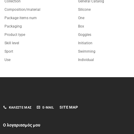
Collection
General Catalog
Composition/material
Silicone
Package items num
One
Packaging
Box
Product type
Goggles
Skill level
Initiation
Sport
Swimming
Use
Individual
SITE MAP
ΚΑΛΈΣΤΕ ΜΑΣ
E-MAIL
Ο λογαριασμός μου