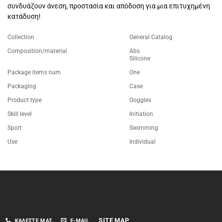
συνδυάζουν άνεση, προστασία και απόδοση για μια επιτυχημένη
κατάδυση!
Collection
General Catalog
Composition/material
Abs
Silicone
Package items num
One
Packaging
Case
Product type
Goggles
Skill level
Initiation
Sport
Swimming
Use
Individual
SITE MAP
ΚΑΛΈΣΤΕ ΜΑΣ
E-MAIL