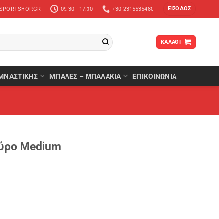
ΕΊΣΟΔΟΣ
-SPORTSHOP.GR
09:30 - 17:30
+30 2315535480
ΚΑΛΆΘΙ
ΜΝΑΣΤΙΚΉΣ
ΜΠΆΛΕΣ – ΜΠΑΛΆΚΙΑ
ΕΠΙΚΟΙΝΩΝΙΑ
αύρο Medium