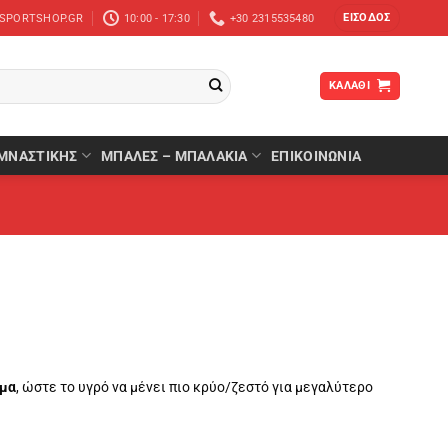
ΕΊΣΟΔΟΣ
-SPORTSHOP.GR
10:00 - 17:30
+30 2315535480
ΚΑΛΆΘΙ
ΜΝΑΣΤΙΚΉΣ
ΜΠΆΛΕΣ – ΜΠΑΛΆΚΙΑ
ΕΠΙΚΟΙΝΩΝΙΑ
ωμα
, ώστε το υγρό να μένει πιο κρύο/ζεστό για μεγαλύτερο