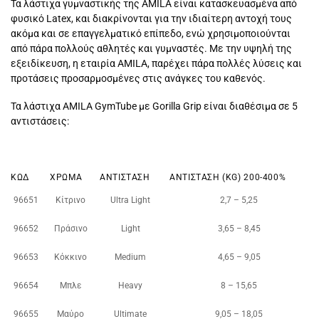
Τα λάστιχα γυμναστικής της AMILA είναι κατασκευασμένα από
φυσικό Latex, και διακρίνονται για την ιδιαίτερη αντοχή τους
ακόμα και σε επαγγελματικό επίπεδο, ενώ χρησιμοποιούνται
από πάρα πολλούς αθλητές και γυμναστές. Με την υψηλή της
εξειδίκευση, η εταιρία AMILA, παρέχει πάρα πολλές λύσεις και
προτάσεις προσαρμοσμένες στις ανάγκες του καθενός.
Τα λάστιχα AMILA GymTube με Gorilla Grip είναι διαθέσιμα σε 5
αντιστάσεις:
ΚΩΔ
ΧΡΏΜΑ
ΑΝΤΊΣΤΑΣΗ
ΑΝΤΊΣΤΑΣΗ (KG) 200-400%
96651
Κίτρινο
Ultra Light
2,7 – 5,25
96652
Πράσινο
Light
3,65 – 8,45
96653
Κόκκινο
Medium
4,65 – 9,05
96654
Μπλε
Heavy
8 – 15,65
96655
Μαύρο
Ultimate
9,05 – 18,05