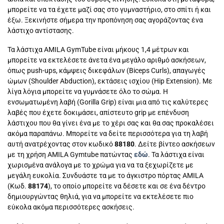
μπορείτε να τα έχετε μαζί σας στο γυμναστήριο, στο σπίτι ή και
έξω. Ξεκινήστε σήμερα την προπόνηση σας αγοράζοντας ένα
λάστιχο αντίστασης.
Τα λάστιχα AMILA GymTube είναι μήκους 1,4 μέτρων και
μπορείτε να εκτελέσετε άνετα ένα μεγάλο αριθμό ασκήσεων,
όπως push-ups, κάμψεις δικεφάλων (Biceps Curls), απαγωγές
ώμων (Shoulder Abduction), εκτάσεις ισχίου (Hip Extension). Με
λίγα λόγια μπορείτε να γυμνάσετε όλο το σώμα. Η
ενσωματωμένη λαβή (Gorilla Grip) είναι μια από τις καλύτερες
λαβές που έχετε δοκιμάσει, απίστευτο grip με επένδυση
λάστιχου που θα γίνει ένα με το χέρι σας και θα σας προκαλέσει
ακόμα παραπάνω. Μπορείτε να δείτε περισσότερα για τη λαβή
αυτή ανατρέχοντας στον κωδικό
88180
. Δείτε βίντεο ασκήσεων
με τη χρήση AMILA Gymtube πατώντας
εδώ
. Τα λάστιχα είναι
χωρισμένα ανάλογα με το χρώμα για να τα ξεχωρίζετε με
μεγάλη ευκολία. Συνδυάστε τα με το άγκιστρο πόρτας AMILA
(Κωδ.
88174
), το οποίο μπορείτε να δέσετε και σε ένα δέντρο
δημιουργώντας θηλιά, για να μπορείτε να εκτελέσετε πιο
εύκολα ακόμα περισσότερες ασκήσεις.