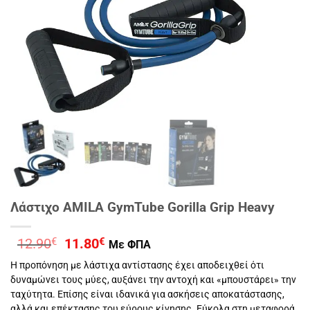
Λάστιχο AMILA GymTube Gorilla Grip Heavy
Original
Η
12.90
€
11.80
€
Με ΦΠΑ
price
τρέχουσα
Η προπόνηση με λάστιχα αντίστασης έχει αποδειχθεί ότι
was:
τιμή
δυναμώνει τους μύες, αυξάνει την αντοχή και «μπουστάρει» την
12.90€.
είναι:
ταχύτητα. Επίσης είναι ιδανικά για ασκήσεις αποκατάστασης,
11.80€.
αλλά και επέκτασης του εύρους κίνησης. Εύκολα στη μεταφορά,