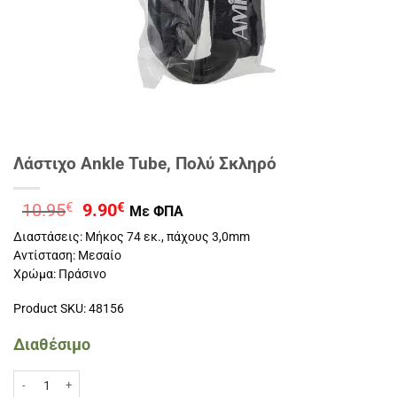
Λάστιχο Ankle Tube, Πολύ Σκληρό
Original
Η
10.95
€
9.90
€
Με ΦΠΑ
price
τρέχουσα
Διαστάσεις: Μήκος 74 εκ., πάχους 3,0mm
was:
τιμή
Αντίσταση: Μεσαίο
10.95€.
είναι:
Χρώμα: Πράσινο
9.90€.
Product SKU: 48156
Διαθέσιμο
Λάστιχο Ankle Tube, Πολύ Σκληρό ποσότητα