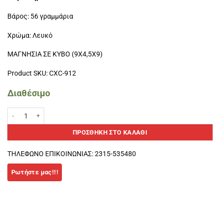
Βάρος: 56 γραμμάρια
Χρώμα: Λευκό
ΜΑΓΝΗΣΙΑ ΣΕ ΚΥΒΟ (9Χ4,5Χ9)
Product SKU: CXC-912
Διαθέσιμο
Μαγνησία σε Κύβο 56gr ποσότητα
ΠΡΟΣΘΉΚΗ ΣΤΟ ΚΑΛΆΘΙ
ΤΗΛΕΦΩΝΟ ΕΠΙΚΟΙΝΩΝΙΑΣ: 2315-535480