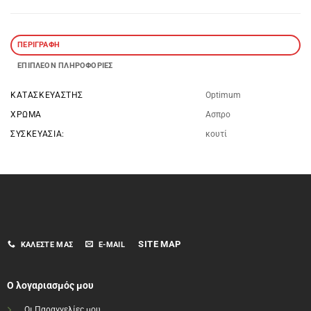
ΠΕΡΙΓΡΑΦΉ
ΕΠΙΠΛΈΟΝ ΠΛΗΡΟΦΟΡΊΕΣ
ΚΑΤΑΣΚΕΥΑΣΤΉΣ
Optimum
ΧΡΏΜΑ
Ασπρο
ΣΥΣΚΕΥΑΣΊΑ:
κουτί
SITE MAP
ΚΑΛΈΣΤΕ ΜΑΣ
E-MAIL
Ο λογαριασμός μου
Οι Παραγγελίες μου