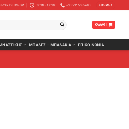
ΕΊΣΟΔΟΣ
-SPORTSHOP.GR
09:30 - 17:30
+30 2315535480
ΚΑΛΆΘΙ
ΜΝΑΣΤΙΚΉΣ
ΜΠΆΛΕΣ – ΜΠΑΛΆΚΙΑ
ΕΠΙΚΟΙΝΩΝΙΑ