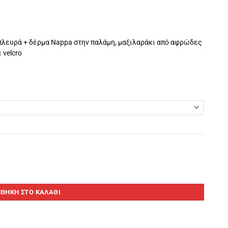
πλευρά + δέρμα Nappa στην παλάμη, μαξιλαράκι από αφρώδες
 velcro
ΘΉΚΗ ΣΤΟ ΚΑΛΆΘΙ