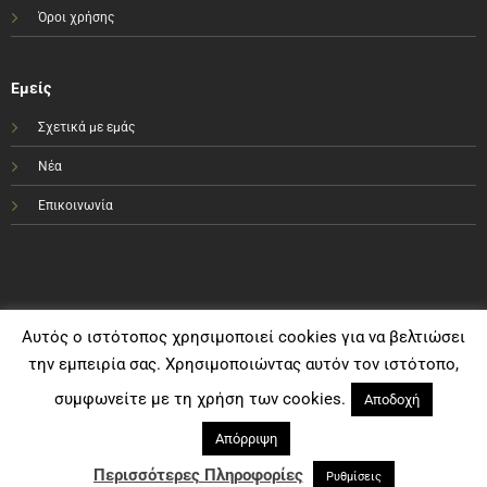
Όροι χρήσης
Εμείς
Σχετικά με εμάς
Νέα
Επικοινωνία
Αυτός ο ιστότοπος χρησιμοποιεί cookies για να βελτιώσει
την εμπειρία σας. Χρησιμοποιώντας αυτόν τον ιστότοπο,
συμφωνείτε με τη χρήση των cookies.
Αποδοχή
Απόρριψη
Visa
PayPal
MasterCard
Bank
Cash
Transfer
On
Περισσότερες Πληροφορίες
Ρυθμίσεις
Copyright e-sportshop.gr 2021©
Delivery