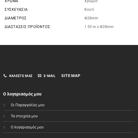
ΧΡΏΜΑ
Xρώμιο
ΣΥΣΚΕΥΑΣΊΑ:
Κουτί
ΔΙΆΜΕΤΡΟΣ
Φ28mm
ΔΙΑΣΤΆΣΕΙΣ ΠΡΟΪΌΝΤΟΣ:
1.50 m x Φ28mm
SITE MAP
ΚΑΛΈΣΤΕ ΜΑΣ
E-MAIL
Ο λογαριασμός μου
Οι Παραγγελίες μου
Τα στοιχεία μου
Ο λογαριασμός μου