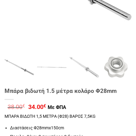
Μπάρα βιδωτή 1.5 μέτρα κολάρο Φ28mm
Original
Η
38.00
€
34.00
€
Με ΦΠΑ
price
τρέχουσα
ΜΠΑΡΑ ΒΙΔΩΤΗ 1,5 ΜΕΤΡA (Φ28) ΒΑΡΟΣ 7,5KG
was:
τιμή
38.00€.
είναι:
Διαστάσεις Φ28mmx150cm
34.00€.