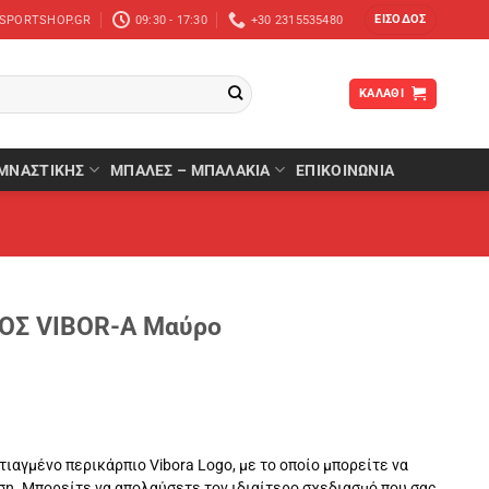
ΕΊΣΟΔΟΣ
-SPORTSHOP.GR
09:30 - 17:30
+30 2315535480
ΚΑΛΆΘΙ
ΜΝΑΣΤΙΚΉΣ
ΜΠΆΛΕΣ – ΜΠΑΛΆΚΙΑ
ΕΠΙΚΟΙΝΩΝΙΑ
ΟΣ VIBOR-A Μαύρο
ιαγμένο περικάρπιο Vibora Logo, με το οποίο μπορείτε να
ση. Μπορείτε να απολαύσετε τον ιδιαίτερο σχεδιασμό που σας