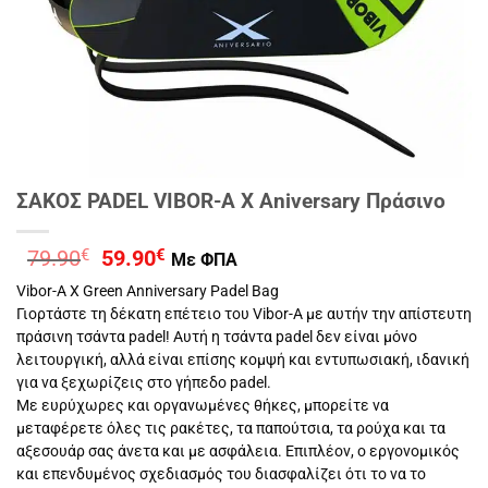
ΣΑΚΟΣ PADEL VIBOR-A Χ Aniversary Πράσινο
Original
Η
79.90
€
59.90
€
Με ΦΠΑ
price
τρέχουσα
Vibor-A X Green Anniversary Padel Bag
was:
τιμή
Γιορτάστε τη δέκατη επέτειο του Vibor-A με αυτήν την απίστευτη
79.90€.
είναι:
πράσινη τσάντα padel! Αυτή η τσάντα padel δεν είναι μόνο
59.90€.
λειτουργική, αλλά είναι επίσης κομψή και εντυπωσιακή, ιδανική
για να ξεχωρίζεις στο γήπεδο padel.
Με ευρύχωρες και οργανωμένες θήκες, μπορείτε να
μεταφέρετε όλες τις ρακέτες, τα παπούτσια, τα ρούχα και τα
αξεσουάρ σας άνετα και με ασφάλεια. Επιπλέον, ο εργονομικός
και επενδυμένος σχεδιασμός του διασφαλίζει ότι το να το