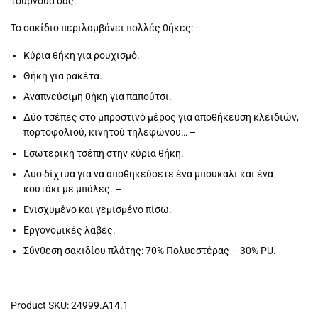
τουρνουά σας.
64.90€.
Το σακίδιο περιλαμβάνει πολλές θήκες: –
Κύρια θήκη για ρουχισμό.
Θήκη για ρακέτα.
Αναπνεύσιμη θήκη για παπούτσι.
Δύο τσέπες στο μπροστινό μέρος για αποθήκευση κλειδιών,
πορτοφολιού, κινητού τηλεφώνου… –
Εσωτερική τσέπη στην κύρια θήκη.
Δύο δίχτυα για να αποθηκεύσετε ένα μπουκάλι και ένα
κουτάκι με μπάλες. –
Ενισχυμένο και γεμισμένο πίσω.
Εργονομικές λαβές.
Σύνθεση σακιδίου πλάτης: 70% Πολυεστέρας – 30% PU.
Product SKU: 24999.A14.1