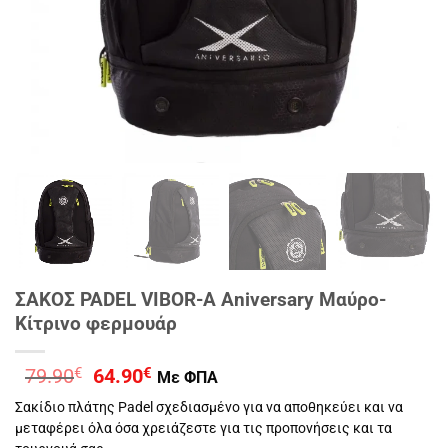
ΣΑΚΟΣ PADEL VIBOR-A Aniversary Μαύρο-
Κίτρινο φερμουάρ
Original
Η
79.90
€
64.90
€
Με ΦΠΑ
price
τρέχουσα
Σακίδιο πλάτης Padel σχεδιασμένο για να αποθηκεύει και να
was:
τιμή
μεταφέρει όλα όσα χρειάζεστε για τις προπονήσεις και τα
79.90€.
είναι: