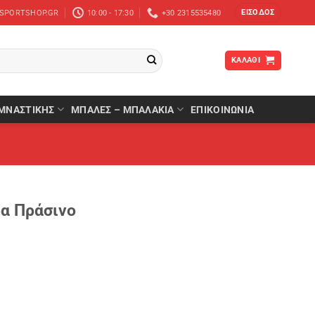
ΕΊΣΟΔΟΣ
-SPORTSHOP.GR
10:00 - 17:30
+30 2315535480
ΚΑΛΆΘΙ
ΜΝΑΣΤΙΚΉΣ
ΜΠΆΛΕΣ – ΜΠΑΛΆΚΙΑ
ΕΠΙΚΟΙΝΩΝΙΑ
α Πράσινο