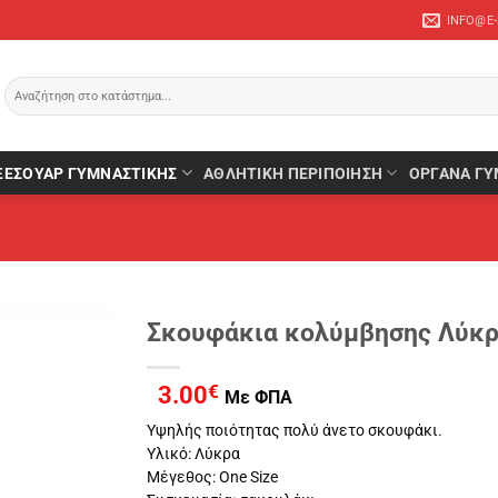
INFO@E
Αναζήτηση
για:
ΞΕΣΟΥΆΡ ΓΥΜΝΑΣΤΙΚΉΣ
ΑΘΛΗΤΙΚΉ ΠΕΡΙΠΟΊΗΣΗ
ΌΡΓΑΝΑ ΓΥ
Σκουφάκια κολύμβησης Λύκρ
3.00
€
Με ΦΠΑ
Υψηλής ποιότητας πολύ άνετο σκουφάκι.
Υλικό: Λύκρα
Μέγεθος: One Size