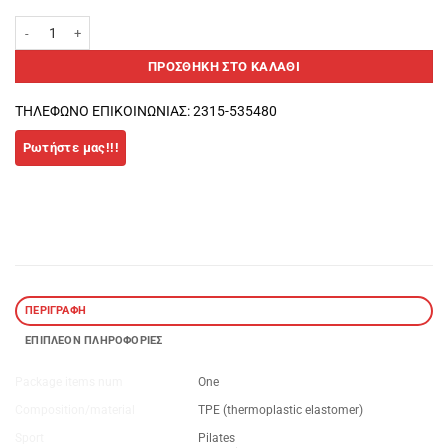
Τρε Yoga Στρώμα, 183x61cm x 6mm-Βιολετί-Softee ποσότητα
ΠΡΟΣΘΉΚΗ ΣΤΟ ΚΑΛΆΘΙ
ΤΗΛΕΦΩΝΟ ΕΠΙΚΟΙΝΩΝΙΑΣ: 2315-535480
ΠΕΡΙΓΡΑΦΉ
ΕΠΙΠΛΈΟΝ ΠΛΗΡΟΦΟΡΊΕΣ
Package items num
One
Composition/material
TPE (thermoplastic elastomer)
Sport
Pilates