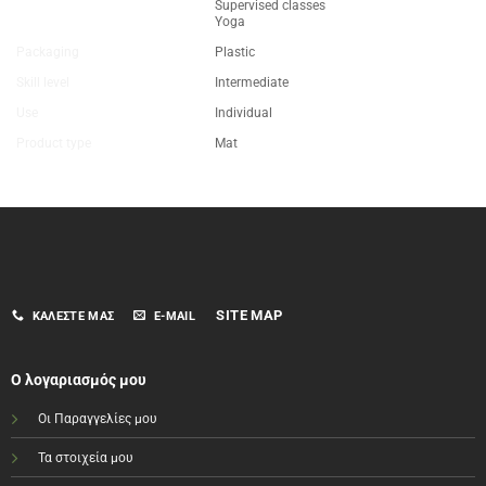
Supervised classes
Yoga
Packaging
Plastic
Skill level
Intermediate
Use
Individual
Product type
Mat
SITE MAP
ΚΑΛΈΣΤΕ ΜΑΣ
E-MAIL
Ο λογαριασμός μου
Οι Παραγγελίες μου
Τα στοιχεία μου