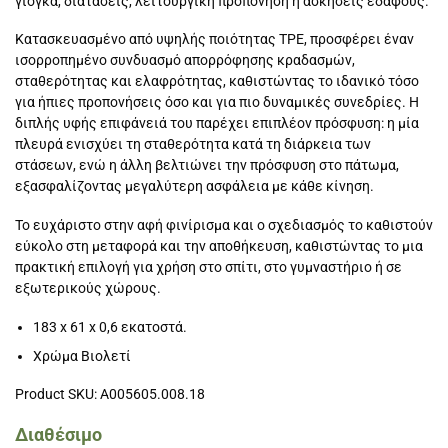
γιόγκα, διατάσεις, λειτουργική προπόνηση ή ασκήσεις εδάφους.
Κατασκευασμένο από υψηλής ποιότητας TPE, προσφέρει έναν
ισορροπημένο συνδυασμό απορρόφησης κραδασμών,
σταθερότητας και ελαφρότητας, καθιστώντας το ιδανικό τόσο
για ήπιες προπονήσεις όσο και για πιο δυναμικές συνεδρίες. Η
διπλής υφής επιφάνειά του παρέχει επιπλέον πρόσφυση: η μία
πλευρά ενισχύει τη σταθερότητα κατά τη διάρκεια των
στάσεων, ενώ η άλλη βελτιώνει την πρόσφυση στο πάτωμα,
εξασφαλίζοντας μεγαλύτερη ασφάλεια με κάθε κίνηση.
Το ευχάριστο στην αφή φινίρισμα και ο σχεδιασμός το καθιστούν
εύκολο στη μεταφορά και την αποθήκευση, καθιστώντας το μια
πρακτική επιλογή για χρήση στο σπίτι, στο γυμναστήριο ή σε
εξωτερικούς χώρους.
183 x 61 x 0,6 εκατοστά.
Χρώμα Βιολετί
Product SKU: A005605.008.18
Διαθέσιμο