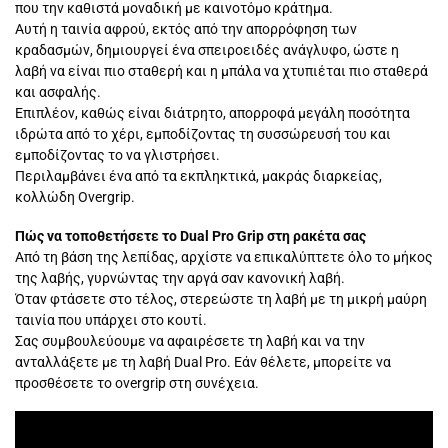
που την καθιστά μοναδική με καινοτόμο κράτημα.
Αυτή η ταινία αφρού, εκτός από την απορρόφηση των
κραδασμών, δημιουργεί ένα σπειροειδές ανάγλυφο, ώστε η
λαβή να είναι πιο σταθερή και η μπάλα να χτυπιέται πιο σταθερά
και ασφαλής.
Επιπλέον, καθώς είναι διάτρητο, απορροφά μεγάλη ποσότητα
ιδρώτα από το χέρι, εμποδίζοντας τη συσσώρευσή του και
εμποδίζοντας το να γλιστρήσει.
Περιλαμβάνει ένα από τα εκπληκτικά, μακράς διαρκείας,
κολλώδη Overgrip.
Πώς να τοποθετήσετε το Dual Pro Grip στη ρακέτα σας
Από τη βάση της λεπίδας, αρχίστε να επικαλύπτετε όλο το μήκος
της λαβής, γυρνώντας την αργά σαν κανονική λαβή.
Όταν φτάσετε στο τέλος, στερεώστε τη λαβή με τη μικρή μαύρη
ταινία που υπάρχει στο κουτί.
Σας συμβουλεύουμε να αφαιρέσετε τη λαβή και να την
ανταλλάξετε με τη λαβή Dual Pro. Εάν θέλετε, μπορείτε να
προσθέσετε το overgrip στη συνέχεια.