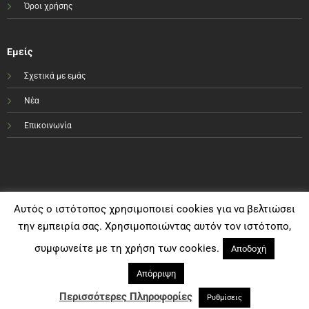
Όροι χρήσης
Εμείς
Σχετικά με εμάς
Νέα
Επικοινωνία
Αυτός ο ιστότοπος χρησιμοποιεί cookies για να βελτιώσει
την εμπειρία σας. Χρησιμοποιώντας αυτόν τον ιστότοπο,
συμφωνείτε με τη χρήση των cookies.
Αποδοχή
Απόρριψη
Visa
PayPal
MasterCard
Bank
Cash
Transfer
On
Περισσότερες Πληροφορίες
Ρυθμίσεις
Copyright e-sportshop.gr 2021©
Delivery