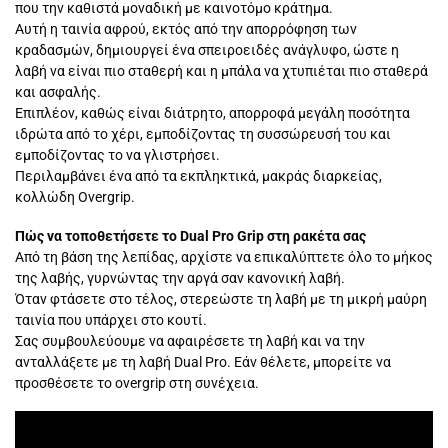
που την καθιστά μοναδική με καινοτόμο κράτημα.
Αυτή η ταινία αφρού, εκτός από την απορρόφηση των
κραδασμών, δημιουργεί ένα σπειροειδές ανάγλυφο, ώστε η
λαβή να είναι πιο σταθερή και η μπάλα να χτυπιέται πιο σταθερά
και ασφαλής.
Επιπλέον, καθώς είναι διάτρητο, απορροφά μεγάλη ποσότητα
ιδρώτα από το χέρι, εμποδίζοντας τη συσσώρευσή του και
εμποδίζοντας το να γλιστρήσει.
Περιλαμβάνει ένα από τα εκπληκτικά, μακράς διαρκείας,
κολλώδη Overgrip.
Πώς να τοποθετήσετε το Dual Pro Grip στη ρακέτα σας
Από τη βάση της λεπίδας, αρχίστε να επικαλύπτετε όλο το μήκος
της λαβής, γυρνώντας την αργά σαν κανονική λαβή.
Όταν φτάσετε στο τέλος, στερεώστε τη λαβή με τη μικρή μαύρη
ταινία που υπάρχει στο κουτί.
Σας συμβουλεύουμε να αφαιρέσετε τη λαβή και να την
ανταλλάξετε με τη λαβή Dual Pro. Εάν θέλετε, μπορείτε να
προσθέσετε το overgrip στη συνέχεια.