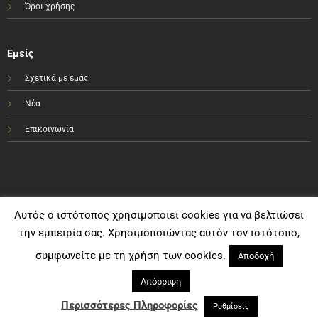
Όροι χρήσης
Εμείς
Σχετικά με εμάς
Νέα
Επικοινωνία
Αυτός ο ιστότοπος χρησιμοποιεί cookies για να βελτιώσει
την εμπειρία σας. Χρησιμοποιώντας αυτόν τον ιστότοπο,
συμφωνείτε με τη χρήση των cookies.
Αποδοχή
Απόρριψη
Visa
PayPal
MasterCard
Bank
Cash
Transfer
On
Περισσότερες Πληροφορίες
Ρυθμίσεις
Copyright e-sportshop.gr 2021©
Delivery