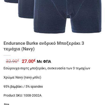
Endurance Burke ανδρικό Μποξεράκι 3
τεμάχια (Navy)
Original
Η
32.90
€
27.00
€
Με ΦΠΑ
price
τρέχουσα
Εσώρουχα σορτς μποξεράκι, συσκευασία των 3 τεμαχίων
was:
τιμή
32.90€.
είναι:
Χρώμα: Navy (navy μπλε)
27.00€.
95% βαμβάκι / 5% spandex
Product SKU: 1008-2002A
Size