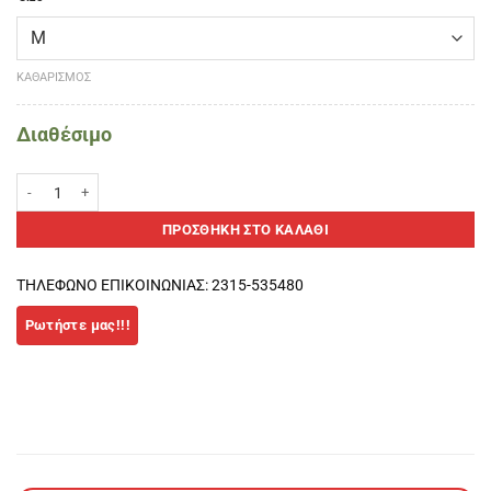
ΚΑΘΑΡΙΣΜΌΣ
Διαθέσιμο
Endurance Burke ανδρικό Μποξεράκι 3 τεμάχια (Navy) ποσότητα
ΠΡΟΣΘΉΚΗ ΣΤΟ ΚΑΛΆΘΙ
ΤΗΛΕΦΩΝΟ ΕΠΙΚΟΙΝΩΝΙΑΣ: 2315-535480