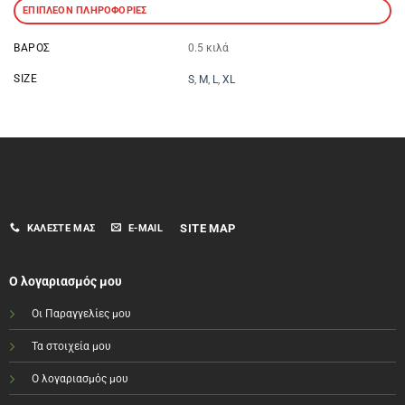
ΕΠΙΠΛΈΟΝ ΠΛΗΡΟΦΟΡΊΕΣ
ΒΆΡΟΣ
0.5 κιλά
SIZE
S
,
M
,
L
,
XL
SITE MAP
ΚΑΛΈΣΤΕ ΜΑΣ
E-MAIL
Ο λογαριασμός μου
Οι Παραγγελίες μου
Τα στοιχεία μου
Ο λογαριασμός μου