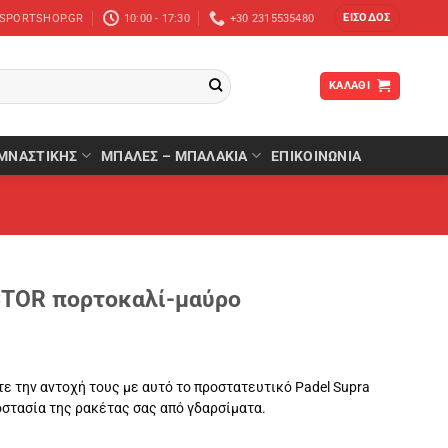
ΕΊΣΟΔΟΣ
-SPORTSHOP.GR
10:00 - 17:30
+30 2315535480
ΚΑΛΆΘΙ
ΜΝΑΣΤΙΚΉΣ
ΜΠΆΛΕΣ – ΜΠΑΛΆΚΙΑ
ΕΠΙΚΟΙΝΩΝΙΑ
TOR πορτοκαλί-μαύρο
ε την αντοχή τους με αυτό το προστατευτικό Padel Supra
στασία της ρακέτας σας από γδαρσίματα.