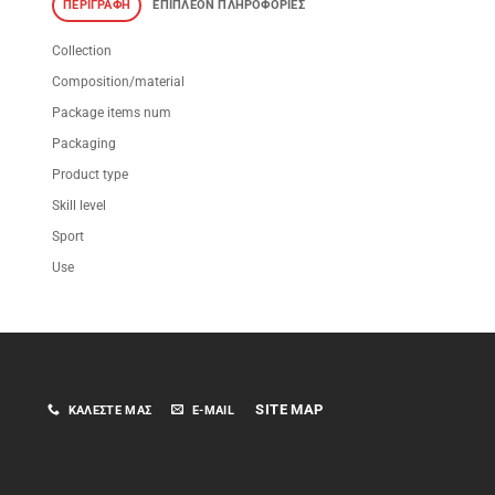
ΠΕΡΙΓΡΑΦΉ
ΕΠΙΠΛΈΟΝ ΠΛΗΡΟΦΟΡΊΕΣ
Collection
Composition/material
Package items num
Packaging
Product type
Skill level
Sport
Use
SITE MAP
ΚΑΛΈΣΤΕ ΜΑΣ
E-MAIL