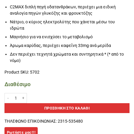
C2MAX διπλή πηγή υδατανθράκων, περιέχει μια ειδική
αναλογία πηγών γλυκόζης και φρουκτόζης
Νάτριο, ο κύριος ηλεκτρολύτης που χάνεται μέσω του
ιδρώτα
Μαγνήσιο για να ενισχύσει το μεταβολισμό
Άρωμα καρύδας, περιέχει καφεΐνη 33mg ανά μερίδα
Δεν περιέχει τεχνητά χρώματα και συντηρητικά * (* από το
νόμο)
Product SKU: 5702
Διαθέσιμο
Energize σοκολάτα 55gr-PowerBar ποσότητα
ΠΡΟΣΘΉΚΗ ΣΤΟ ΚΑΛΆΘΙ
ΤΗΛΕΦΩΝΟ ΕΠΙΚΟΙΝΩΝΙΑΣ: 2315-535480