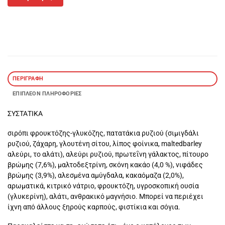
ΠΕΡΙΓΡΑΦΉ
ΕΠΙΠΛΈΟΝ ΠΛΗΡΟΦΟΡΊΕΣ
ΣΥΣΤΑΤΙΚΑ
σιρόπι φρουκτόζης-γλυκόζης, πατατάκια ρυζιού (σιμιγδάλι
ρυζιού, ζάχαρη, γλουτένη σίτου, λίπος φοίνικα, maltedbarley
αλεύρι, το αλάτι), αλεύρι ρυζιού, πρωτεΐνη γάλακτος, πίτουρο
βρώμης (7,6%), μαλτοδεξτρίνη, σκόνη κακάο (4,0 %), νιφάδες
βρώμης (3,9%), αλεσμένα αμύγδαλα, κακαόμαζα (2,0%),
αρωματικά, κιτρικό νάτριο, φρουκτόζη, υγροσκοπική ουσία
(γλυκερίνη), αλάτι, ανθρακικό μαγνήσιο. Μπορεί να περιέχει
ίχνη από άλλους ξηρούς καρπούς, φιστίκια και σόγια.