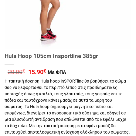
Hula Hoop 105cm Insportline 385gr
Original
Η
20.00
€
15.90
€
Με ΦΠΑ
price
τρέχουσα
Η τακτική άσκηση Hula hoop inSPORTline θα βοηθήσει το σώμα
was:
τιμή
σας να ξεφορτωθεί το περιττό λίπος στις προβληματικές
20.00€.
είναι:
περιοχές όπως η κοιλιά, τους γλουτούς, τους γοφούς και τα
15.90€.
πόδια και ταυτόχρονα κάνει μασάζ σε αυτά τα μέρη του
σώματος. Το Hula hoop δημιουργεί μαγνητικό πεδίο και
επομένως, διεγείρει το ανοσοποιητικό σύστημα και οδηγεί σε
μια αλυσιδωτή αντίδραση που απλώνεται από το κεφάλι μέχρι
τα δάχτυλα. Με την τακτική άσκηση με στεφάνι μασάζ θα
επιτευχθεί αποτελεσματική ενίσχυση ολόκληρου του σώματος.