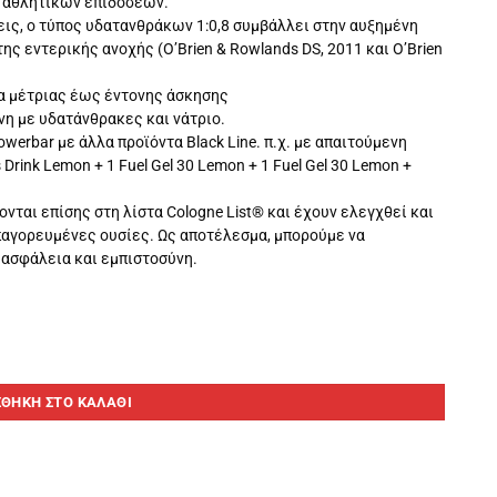
α αθλητικών επιδόσεων.
ις, ο τύπος υδατανθράκων 1:0,8 συμβάλλει στην αυξημένη
ς εντερικής ανοχής (O’Brien & Rowlands DS, 2011 και O’Brien
ια μέτριας έως έντονης άσκησης
νη με υδατάνθρακες και νάτριο.
erbar με άλλα προϊόντα Black Line. π.χ. με απαιτούμενη
Drink Lemon + 1 Fuel Gel 30 Lemon + 1 Fuel Gel 30 Lemon +
ονται επίσης στη λίστα Cologne List® και έχουν ελεγχθεί και
απαγορευμένες ουσίες. Ως αποτέλεσμα, μπορούμε να
ασφάλεια και εμπιστοσύνη.
ΘΉΚΗ ΣΤΟ ΚΑΛΆΘΙ