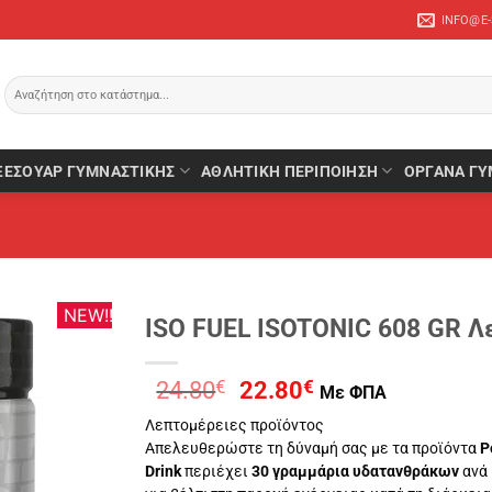
INFO@E
Αναζήτηση
για:
ΞΕΣΟΥΆΡ ΓΥΜΝΑΣΤΙΚΉΣ
ΑΘΛΗΤΙΚΉ ΠΕΡΙΠΟΊΗΣΗ
ΌΡΓΑΝΑ ΓΥ
NEW!!
ISO FUEL ISOTONIC 608 GR Λ
Original
Η
24.80
€
22.80
€
Με ΦΠΑ
price
τρέχουσα
Λεπτομέρειες προϊόντος
was:
τιμή
Απελευθερώστε τη δύναμή σας με τα προϊόντα
P
24.80€.
είναι:
Drink
περιέχει
30 γραμμάρια υδατανθράκων
ανά 
22.80€.