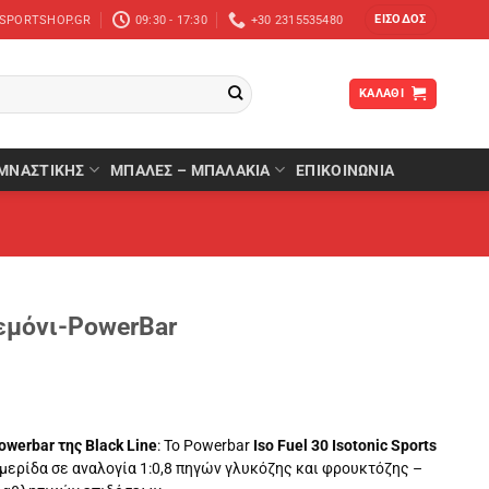
ΕΊΣΟΔΟΣ
-SPORTSHOP.GR
09:30 - 17:30
+30 2315535480
ΚΑΛΆΘΙ
ΜΝΑΣΤΙΚΉΣ
ΜΠΆΛΕΣ – ΜΠΑΛΆΚΙΑ
ΕΠΙΚΟΙΝΩΝΙΑ
εμόνι-PowerBar
owerbar της Black Line
: Το Powerbar
Iso Fuel 30 Isotonic Sports
μερίδα σε αναλογία 1:0,8 πηγών γλυκόζης και φρουκτόζης –