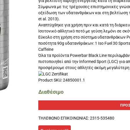
για βέλτιστη παροχή ενέργειας κατά τη διάρκει
Σύμφωνα με τις τρέχουσες επιστημονικές γνώσε
οξείδωση των υδατανθράκων και στη βελτίωση τη
et al. 2013).
Αναπτύχθηκε για χρήση πριν και κατά τη διάρκε
Ισοτονικό αθλητικό ποτό με γεύση λεμόνι σε σκό
Εύκολο στη χρήση στο σύστημα υδατανθράκων Pow
ποσότητα 90g υδατανθράκων: 1 Iso Fuel 30 Sports 
Caffeine
Όλα τα προϊόντα Powerbar Black Line περιλαμβάν
πιστοποιηθεί από την Informed Sport (LGC) για 
προσφέρουμε στους αθλητές ακόμη μεγαλύτερη 
Product SKU: 24850001.1
Διαθέσιμο
ΠΡΟΣ
ΤΗΛΕΦΩΝΟ ΕΠΙΚΟΙΝΩΝΙΑΣ: 2315-535480