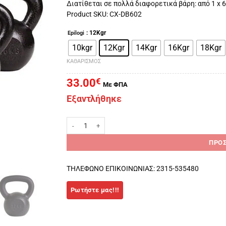
Διατίθεται σε πολλά διαφορετικά βάρη: από 1 x 6
Product SKU: CX-DB602
: 12Kgr
Epilogi
10kgr
12Kgr
14Kgr
16Kgr
18Kgr
ΚΑΘΑΡΙΣΜΌΣ
33.00
€
Με ΦΠΑ
Εξαντλήθηκε
Kettlebell BLACK MATT ποσότητα
ΠΡΟΣ
ΤΗΛΕΦΩΝΟ ΕΠΙΚΟΙΝΩΝΙΑΣ: 2315-535480