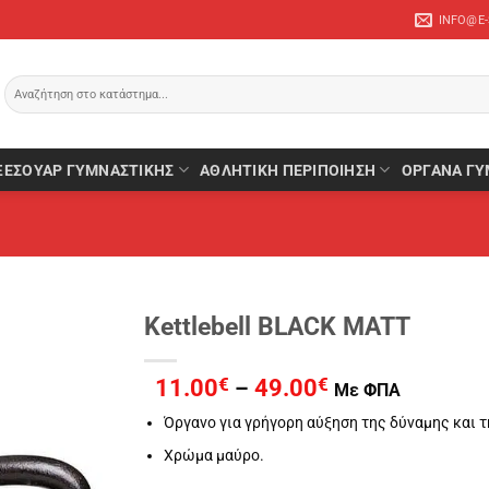
INFO@E
Αναζήτηση
για:
ΞΕΣΟΥΆΡ ΓΥΜΝΑΣΤΙΚΉΣ
ΑΘΛΗΤΙΚΉ ΠΕΡΙΠΟΊΗΣΗ
ΌΡΓΑΝΑ ΓΥ
Kettlebell BLACK MATT
Price
11.00
€
49.00
€
–
Με ΦΠΑ
range:
Όργανο για γρήγορη αύξηση της δύναμης και τ
11.00€
through
Χρώμα μαύρο.
49.00€