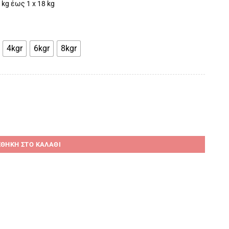
 kg έως 1 x 18 kg
4kgr
6kgr
8kgr
ΘΉΚΗ ΣΤΟ ΚΑΛΆΘΙ