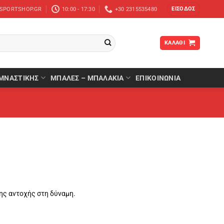
ΕΊΣΟΔΟΣ
-SPORTSHOP.GR
10:00 - 17:30
+30 2315535480
ΚΑΛΆΘΙ
ΜΝΑΣΤΙΚΉΣ
ΜΠΆΛΕΣ – ΜΠΑΛΆΚΙΑ
ΕΠΙΚΟΙΝΩΝΙΑ
ης αντοχής στη δύναμη.