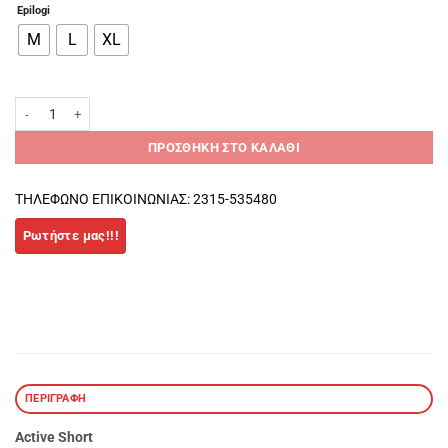
Epilogi
M
L
XL
Oliver Active Shorts μαύρο/άσπρο ποσότητα
ΠΡΟΣΘΉΚΗ ΣΤΟ ΚΑΛΆΘΙ
ΤΗΛΕΦΩΝΟ ΕΠΙΚΟΙΝΩΝΙΑΣ: 2315-535480
ΠΕΡΙΓΡΑΦΉ
Active Short