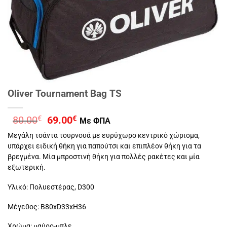
Oliver Tournament Bag TS
Original
Η
80.00
€
69.00
€
Με ΦΠΑ
price
τρέχουσα
Μεγάλη τσάντα τουρνουά με ευρύχωρο κεντρικό χώρισμα,
was:
τιμή
υπάρχει ειδική θήκη για παπούτσι και επιπλέον θήκη για τα
80.00€.
είναι:
βρεγμένα. Μία μπροστινή θήκη για πολλές ρακέτες και μία
69.00€.
εξωτερική.
Υλικό: Πολυεστέρας, D300
Μέγεθος: B80xD33xH36
Χρώμα: μαύρο-μπλε