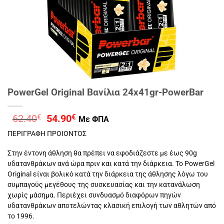
PowerGel Original Βανίλια 24x41gr-PowerBar
Original
Η
62.40
€
54.90
€
Με ΦΠΑ
price
τρέχουσα
ΠΕΡΙΓΡΑΦΗ ΠΡΟΙΟΝΤΟΣ
was:
τιμή
62.40€.
είναι:
Στην έντονη άθληση θα πρέπει να εφοδιάζεστε με έως 90g
54.90€.
υδατανθράκων ανά ώρα πριν και κατά την διάρκεια. Το PowerGel
Original είναι βολικό κατά την διάρκεια της άθλησης λόγω του
συμπαγούς μεγέθους της συσκευασίας και την κατανάλωση
χωρίς μάσημα. Περιέχει συνδυασμό διαφόρων πηγών
υδατανθράκων αποτελώντας κλασική επιλογή των αθλητών από
το 1996.