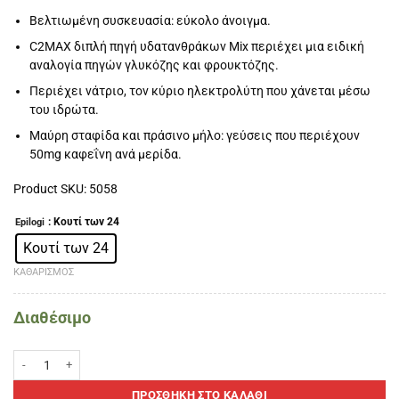
Βελτιωμένη συσκευασία: εύκολο άνοιγμα.
C2MAX διπλή πηγή υδατανθράκων Mix περιέχει μια ειδική
αναλογία πηγών γλυκόζης και φρουκτόζης.
Περιέχει νάτριο, τον κύριο ηλεκτρολύτη που χάνεται μέσω
του ιδρώτα.
Μαύρη σταφίδα και πράσινο μήλο: γεύσεις που περιέχουν
50mg καφεΐνη ανά μερίδα.
Product SKU: 5058
: Κουτί των 24
Epilogi
Κουτί των 24
ΚΑΘΑΡΙΣΜΌΣ
Διαθέσιμο
PowerGel Original Βανίλια 24x41gr-PowerBar ποσότητα
ΠΡΟΣΘΉΚΗ ΣΤΟ ΚΑΛΆΘΙ