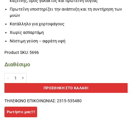
καζεΐνης, ορός γάλακτος και πρωτεΐνη σόγιας
Πρωτεΐνη υποστηρίζει την ανάπτυξη και τη συντήρηση των
μυών
Κατάλληλο για χορτοφάγους
Χωρίς ασπαρτάμη
Νόστιμη γεύση – αφράτη υφή
Product SKU: 5696
Διαθέσιμο
Protein Plus 30% σοκολάτα 55gr-PowerBar ποσότητα
ΠΡΟΣΘΉΚΗ ΣΤΟ ΚΑΛΆΘΙ
ΤΗΛΕΦΩΝΟ ΕΠΙΚΟΙΝΩΝΙΑΣ: 2315-535480