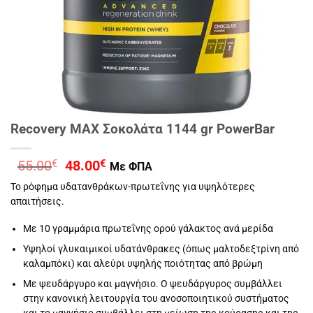
Recovery MAX Σοκολάτα 1144 gr PowerBar
Original
Η
55.00
€
48.00
€
Με ΦΠΑ
price
τρέχουσα
Το ρόφημα υδατανθράκων-πρωτεΐνης για υψηλότερες
was:
τιμή
απαιτήσεις.
55.00€.
είναι:
48.00€.
Με 10 γραμμάρια πρωτεΐνης ορού γάλακτος ανά μερίδα
Υψηλοί γλυκαιμικοί υδατάνθρακες (όπως μαλτοδεξτρίνη από
καλαμπόκι) και αλεύρι υψηλής ποιότητας από βρώμη
Με ψευδάργυρο και μαγνήσιο. Ο ψευδάργυρος συμβάλλει
στην κανονική λειτουργία του ανοσοποιητικού συστήματος