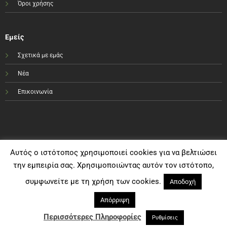
Όροι χρήσης
Εμείς
Σχετικά με εμάς
Νέα
Επικοινωνία
Αυτός ο ιστότοπος χρησιμοποιεί cookies για να βελτιώσει
την εμπειρία σας. Χρησιμοποιώντας αυτόν τον ιστότοπο,
συμφωνείτε με τη χρήση των cookies.
Αποδοχή
Απόρριψη
Visa
PayPal
MasterCard
Bank
Cash
Transfer
On
Περισσότερες Πληροφορίες
Ρυθμίσεις
Copyright e-sportshop.gr 2021©
Delivery