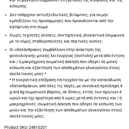
και το μαγνήσιο συμβάλλει στη μείωση της κούρασης και της
κόπωσης
Δεν υπάρχουν αντιοξειδωτικές βιταμίνες, για να μην
εμποδίζουν τις προσαρμογές που προκαλούνται από την
κατάρτιση στο σώμα
Χωρίς τεχνητές γεύσεις, συντηρητικά, γλυκαντικά (σύμφωνα
με το νόμο), σταθεροποιητές και πηκτικές ουσίες.
Οι υδατάνθρακες συμβάλλουν στην ανάκτηση της
φυσιολογικής μυϊκής λειτουργίας (συστολή) μετά από έντονη
και / ή μακρόχρονη σωματική άσκηση που οδηγεί σε μυϊκή
κόπωση και εξάντληση των αποθεμάτων γλυκογόνου στους
σκελετικούς μύες *
* Η ευεργετική επίδραση επιτυγχάνεται με την κατανάλωση
υδατανθράκων, από όλες τις πηγές, με συνολική πρόσληψη 4
g ανά kg σωματικού βάρους, σε δόσεις, εντός των πρώτων 4
ωρών και όχι αργότερα από 6 ώρες μετά από έντονες και / ή
μακροχρόνιες -σωματική άσκηση που οδηγεί σε κόπωση των
μυών και την εξάντληση των αποθεμάτων γλυκογόνου στους
σκελετικούς μύες.
Product SKU: 24810201