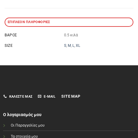
ΕΠΙΠΛΈΟΝ ΠΛΗΡΟΦΟΡΊΕΣ
ΒΆΡΟΣ
0.5 κιλά
SIZE
S
,
M
,
L
,
XL
SITE MAP
ΚΑΛΈΣΤΕ ΜΑΣ
E-MAIL
Ο λογαριασμός μου
Οι Παραγγελίες μου
Τα στοιχεία μου