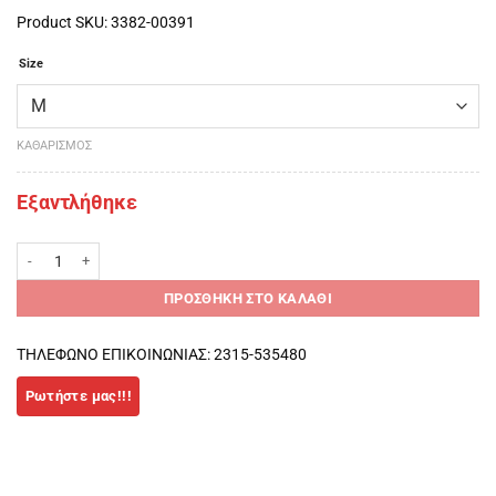
Product SKU: 3382-00391
Size
ΚΑΘΑΡΙΣΜΌΣ
Εξαντλήθηκε
Ronhill Ανδρικό Infinity Marathon L/S Tee μπλούζα ποσότητα
ΠΡΟΣΘΉΚΗ ΣΤΟ ΚΑΛΆΘΙ
ΤΗΛΕΦΩΝΟ ΕΠΙΚΟΙΝΩΝΙΑΣ: 2315-535480