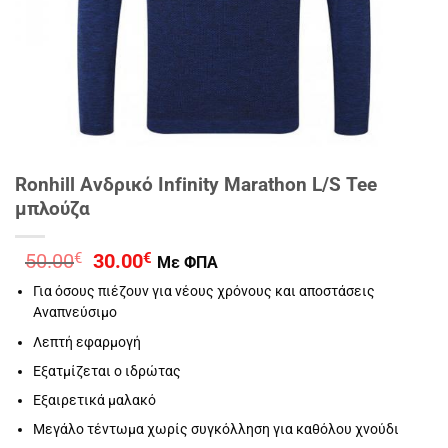
Ronhill Ανδρικό Infinity Marathon L/S Tee
μπλούζα
Original
Η
50.00
€
30.00
€
Με ΦΠΑ
price
τρέχουσα
Για όσους πιέζουν για νέους χρόνους και αποστάσεις
was:
τιμή
Αναπνεύσιμο
50.00€.
είναι:
30.00€.
Λεπτή εφαρμογή
Εξατμίζεται ο ιδρώτας
Εξαιρετικά μαλακό
Μεγάλο τέντωμα χωρίς συγκόλληση για καθόλου χνούδι