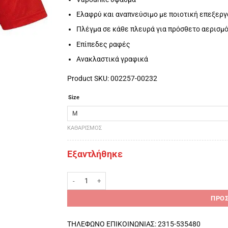
Ελαφρύ και αναπνεύσιμο με ποιοτική επεξεργ
Πλέγμα σε κάθε πλευρά για πρόσθετο αερισμ
Επίπεδες ραφές
Ανακλαστικά γραφικά
Product SKU: 002257-00232
Size
ΚΑΘΑΡΙΣΜΌΣ
Εξαντλήθηκε
Ronhill Ανδρικό Momentum S/S Tee Flame - κοντομάνικ
ΠΡΟΣ
ΤΗΛΕΦΩΝΟ ΕΠΙΚΟΙΝΩΝΙΑΣ: 2315-535480