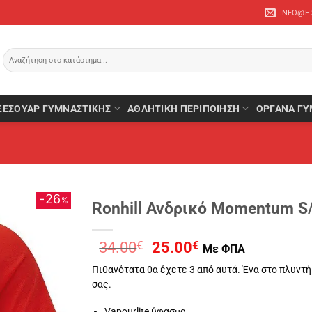
INFO@E
Αναζήτηση
για:
ΞΕΣΟΥΆΡ ΓΥΜΝΑΣΤΙΚΉΣ
ΑΘΛΗΤΙΚΉ ΠΕΡΙΠΟΊΗΣΗ
ΌΡΓΑΝΑ ΓΥ
26
%
Ronhill Ανδρικό Momentum S
Original
Η
34.00
€
25.00
€
Με ΦΠΑ
price
τρέχουσα
Πιθανότατα θα έχετε 3 από αυτά. Ένα στο πλυντήρ
was:
τιμή
σας.
34.00€.
είναι:
25.00€.
Vapourlite ύφασμα