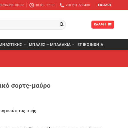
ΕΊΣΟΔΟΣ
-SPORTSHOP.GR
10:00 - 17:30
+30 2315535480
ΚΑΛΆΘΙ
ΜΝΑΣΤΙΚΉΣ
ΜΠΆΛΕΣ – ΜΠΑΛΆΚΙΑ
ΕΠΙΚΟΙΝΩΝΙΑ
ρικό σορτς-μαύρο
έση ποιότητας τιμής