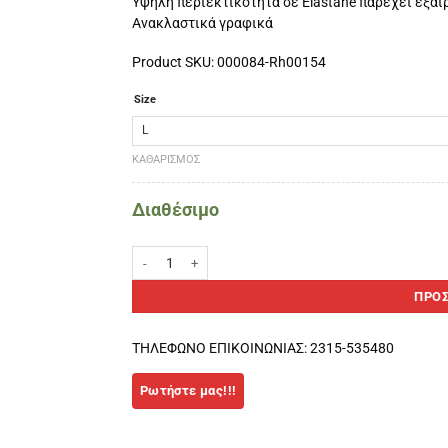
Υψηλή περιεκτικότητα σε Elastane παρέχει εξαι
Ανακλαστικά γραφικά
Product SKU: 000084-Rh00154
Size
ΚΑΘΑΡΙΣΜΌΣ
Διαθέσιμο
Ronhill Advance Contour Ανδρικό σορτς-μαύρο ποσότητ
ΠΡΟΣ
ΤΗΛΕΦΩΝΟ ΕΠΙΚΟΙΝΩΝΙΑΣ: 2315-535480