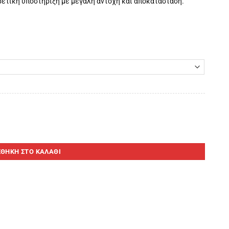
ρετική υποστήριξη με μεγάλη αντοχή και αποκατάσταση.
α
ΘΉΚΗ ΣΤΟ ΚΑΛΆΘΙ