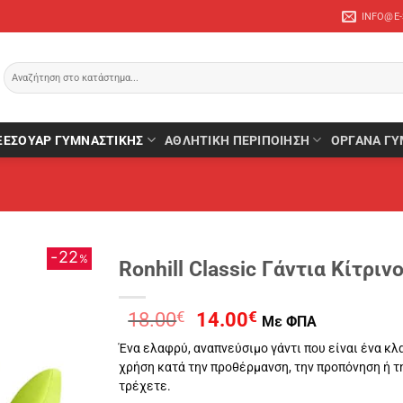
INFO@E
Αναζήτηση
για:
ΞΕΣΟΥΆΡ ΓΥΜΝΑΣΤΙΚΉΣ
ΑΘΛΗΤΙΚΉ ΠΕΡΙΠΟΊΗΣΗ
ΌΡΓΑΝΑ ΓΥ
22
%
Ronhill Classic Γάντια Κίτριν
Original
Η
18.00
€
14.00
€
Με ΦΠΑ
price
τρέχουσα
Ένα ελαφρύ, αναπνεύσιμο γάντι που είναι ένα κλ
was:
τιμή
χρήση κατά την προθέρμανση, την προπόνηση ή τ
18.00€.
είναι:
τρέχετε.
14.00€.