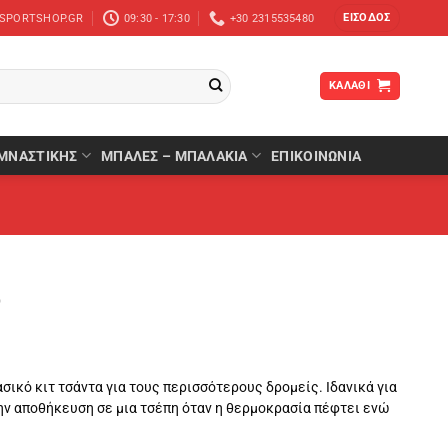
ΕΊΣΟΔΟΣ
-SPORTSHOP.GR
09:30 - 17:30
+30 2315535480
ΚΑΛΆΘΙ
ΜΝΑΣΤΙΚΉΣ
ΜΠΆΛΕΣ – ΜΠΑΛΆΚΙΑ
ΕΠΙΚΟΙΝΩΝΙΑ
ο
ασικό κιτ τσάντα για τους περισσότερους δρομείς. Ιδανικά για
ην αποθήκευση σε μια τσέπη όταν η θερμοκρασία πέφτει ενώ