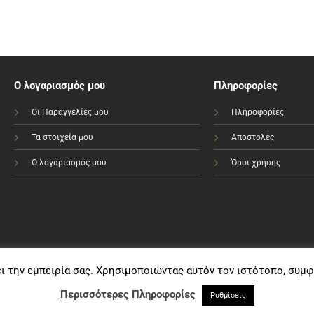
Ο λογαριασμός μου
Πληροφορίες
Οι Παραγγελίες μου
Πληροφορίες
Τα στοιχεία μου
Αποστολές
Ο λογαριασμός μου
Όροι χρήσης
ει την εμπειρία σας. Χρησιμοποιώντας αυτόν τον ιστότοπο, συμ
Visa
PayPal
MasterCard
Bank
Cash
Transfer
On
Περισσότερες Πληροφορίες
Ρυθμίσεις
Copyright e-sportshop.gr 2021©
Delivery