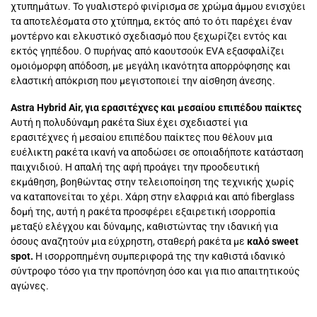
χτυπημάτων. Το γυαλιστερό φινίρισμα σε χρώμα άμμου ενισχύει
τα αποτελέσματα στο χτύπημα, εκτός από το ότι παρέχει έναν
μοντέρνο και ελκυστικό σχεδιασμό που ξεχωρίζει εντός και
εκτός γηπέδου. Ο πυρήνας από καουτσούκ EVA εξασφαλίζει
ομοιόμορφη απόδοση, με μεγάλη ικανότητα απορρόφησης και
ελαστική απόκριση που μεγιστοποιεί την αίσθηση άνεσης.
Astra Hybrid Air, για ερασιτέχνες και μεσαίου επιπέδου παίκτες
Αυτή η πολυδύναμη ρακέτα Siux έχει σχεδιαστεί για
ερασιτέχνες ή μεσαίου επιπέδου παίκτες που θέλουν μια
ευέλικτη ρακέτα ικανή να αποδώσει σε οποιαδήποτε κατάσταση
παιχνιδιού. Η απαλή της αφή προάγει την προοδευτική
εκμάθηση, βοηθώντας στην τελειοποίηση της τεχνικής χωρίς
να καταπονείται το χέρι. Χάρη στην ελαφριά και από fiberglass
δομή της, αυτή η ρακέτα προσφέρει εξαιρετική ισορροπία
μεταξύ ελέγχου και δύναμης, καθιστώντας την ιδανική για
όσους αναζητούν μια εύχρηστη, σταθερή ρακέτα με
καλό sweet
spot.
Η ισορροπημένη συμπεριφορά της την καθιστά ιδανικό
σύντροφο τόσο για την προπόνηση όσο και για πιο απαιτητικούς
αγώνες.