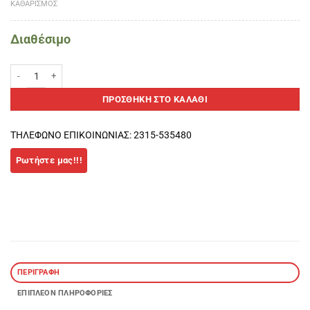
ΚΑΘΑΡΙΣΜΌΣ
Διαθέσιμο
SIUX ASTRA HYBRID AIR Padel Racket ποσότητα
ΠΡΟΣΘΉΚΗ ΣΤΟ ΚΑΛΆΘΙ
ΤΗΛΕΦΩΝΟ ΕΠΙΚΟΙΝΩΝΙΑΣ: 2315-535480
ΠΕΡΙΓΡΑΦΉ
ΕΠΙΠΛΈΟΝ ΠΛΗΡΟΦΟΡΊΕΣ