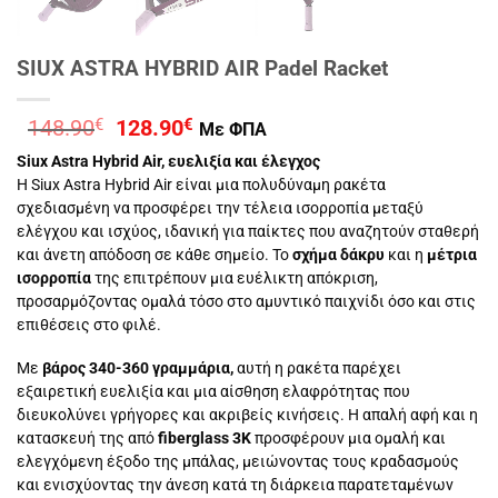
SIUX ASTRA HYBRID AIR Padel Racket
Original
Η
148.90
€
128.90
€
Με ΦΠΑ
price
τρέχουσα
Siux Astra Hybrid Air, ευελιξία και έλεγχος
was:
τιμή
Η Siux Astra Hybrid Air είναι μια πολυδύναμη ρακέτα
148.90€.
είναι:
σχεδιασμένη να προσφέρει την τέλεια ισορροπία μεταξύ
128.90€.
ελέγχου και ισχύος, ιδανική για παίκτες που αναζητούν σταθερή
και άνετη απόδοση σε κάθε σημείο. Το
σχήμα δάκρυ
και η
μέτρια
ισορροπία
της επιτρέπουν μια ευέλικτη απόκριση,
προσαρμόζοντας ομαλά τόσο στο αμυντικό παιχνίδι όσο και στις
επιθέσεις στο φιλέ.
Με
βάρος 340-360 γραμμάρια,
αυτή η ρακέτα παρέχει
εξαιρετική ευελιξία και μια αίσθηση ελαφρότητας που
διευκολύνει γρήγορες και ακριβείς κινήσεις. Η απαλή αφή και η
κατασκευή της από
fiberglass 3K
προσφέρουν μια ομαλή και
ελεγχόμενη έξοδο της μπάλας, μειώνοντας τους κραδασμούς
και ενισχύοντας την άνεση κατά τη διάρκεια παρατεταμένων