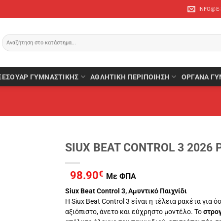
INFO@E
Αναζήτηση
για:
ΞΕΣΟΥΆΡ ΓΥΜΝΑΣΤΙΚΉΣ
ΑΘΛΗΤΙΚΉ ΠΕΡΙΠΟΊΗΣΗ
ΌΡΓΑΝΑ ΓΥ
SIUX BEAT CONTROL 3 2026 P
98.90
€
Με ΦΠΑ
Siux Beat Control 3, Αμυντικό Παιχνίδι
Η Siux Beat Control 3 είναι η τέλεια ρακέτα για 
αξιόπιστο, άνετο και εύχρηστο μοντέλο. Το
στρογ