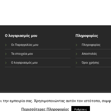
Ο λογαριασμός μου
Πληροφορίες
Οι Παραγγελίες μου
Πληροφορίες
Τα στοιχεία μου
Αποστολές
Ο λογαριασμός μου
Όροι χρήσης
ει την εμπειρία σας. Χρησιμοποιώντας αυτόν τον ιστότοπο, συμ
Visa
PayPal
MasterCard
Bank
Cash
Transfer
On
Περισσότερες Πληροφορίες
Ρυθμίσεις
Copyright e-sportshop.gr 2021©