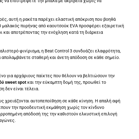
ας να επιστρέφετε την μπάλα με ακρίβεια χωρίς να
ρές, αυτή η ρακέτα παρέχει ελαστική απόκριση που βοηθά
Ο μαλακός πυρήνας από καουτσούκ EVA προσφέρει εξαιρετική
 και αποτρέποντας την ενόχληση κατά τη διάρκεια
αλιστερό φινίρισμα, η Beat Control 3 συνδυάζει ελαφρότητα,
να απολαμβάνετε σταθερή και άνετη απόδοση σε κάθε σημείο.
μένο για αρχάριους παίκτες που θέλουν να βελτιώσουν την
ύ sweet spot
και την εύκαμπτη δομή της, προωθεί το
η δεν είναι τέλεια.
ους χρειάζονται αυτοπεποίθηση σε κάθε κίνηση. Η απαλή αφή
πουν την προοδευτική εκμάθηση χωρίς τον κίνδυνο
σορροπημένη απόδοσή της την καθιστούν ελκυστική επιλογή
 αγώνες.