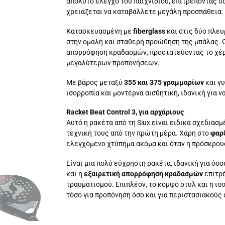
απόλυτο έλεγχο του παιχνιδιού, επιτρέποντάς σ
χρειάζεται να καταβάλλετε μεγάλη προσπάθεια.
Κατασκευασμένη με
fiberglass
και στις δύο πλευ
στην ομαλή και σταθερή προώθηση της μπάλας. 
απορρόφηση κραδασμών, προστατεύοντας το χέρι
μεγαλύτερων προπονήσεων.
Με βάρος μεταξύ
355 και 375 γραμμαρίων
και γυ
ισορροπία και μοντέρνα αισθητική, ιδανική για 
Racket Beat Control 3, για αρχάριους
Αυτό η ρακέτα από τη Siux είναι ειδικά σχεδιασ
τεχνική τους από την πρώτη μέρα. Χάρη στο
φαρδ
ελεγχόμενο χτύπημα ακόμα και όταν η πρόσκρουσ
Είναι μια πολύ εύχρηστη ρακέτα, ιδανική για όσ
και η
εξαιρετική απορρόφηση κραδασμών
επιτρέ
τραυματισμού. Επιπλέον, το κομψό στυλ και η ι
τόσο για προπόνηση όσο και για περιστασιακούς