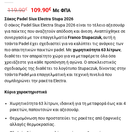
Original
Η
119.90
€
109.90
€
Με ΦΠΑ
price
τρέχουσα
Σάκος Padel Siux Electra Stupa 2026
was:
τιμή
Ο σάκος Padel Siux Electra Stupa 2026 είναι το τέλειο αξεσουάρ
119.90€.
είναι:
για παίκτες που αναζητούν απόδοση και άνεση. Αναπτύχθηκε σε
109.90€.
συνεργασία με τον επαγγελματία
Franco Stupaczuk,
αυτή η
τσάντα Padel έχει σχεδιαστεί για να καλύπτει τις ανάγκες των
πιο απαιτητικών παικτών padel. Με
χωρητικότητα 63 λίτρων
,
διαθέτει τον απαραίτητο χώρο για να μεταφέρετε όλα όσα
χρειάζεστε για κάθε προπόνηση ή αγώνα. Ο αποκλειστικός
σχεδιασμός της διαθέτει το λογότυπο Stupaczuk, δίνοντας στην
τσάντα Padel μια επαγγελματική και τεχνική πινελιά που
συμπληρώνει την ρακέτα Electra.
Κύρια χαρακτηριστικά
Χωρητικότητα 63 λίτρων, ιδανική για τη μεταφορά έως και 4
ρακετών, παπουτσιών και αξεσουάρ.
Θερμομόνωση που προστατεύει τις ρακέτες από ξαφνικές
αλλαγές θερμοκρασίας.