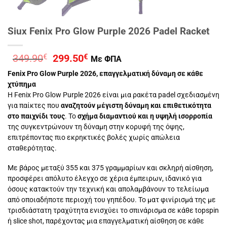
Siux Fenix Pro Glow Purple 2026 Padel Racket
Original
Η
349.90
€
299.50
€
Με ΦΠΑ
price
τρέχουσα
Fenix ​​Pro Glow Purple 2026, επαγγελματική δύναμη σε κάθε
was:
τιμή
χτύπημα
349.90€.
είναι:
Η Fenix ​​Pro Glow Purple 2026 είναι μια ρακέτα padel σχεδιασμένη
299.50€.
για παίκτες που
αναζητούν μέγιστη δύναμη και επιθετικότητα
στο παιχνίδι τους
. Το
σχήμα διαμαντιού και η υψηλή ισορροπία
της συγκεντρώνουν τη δύναμη στην κορυφή της όψης,
επιτρέποντας πιο εκρηκτικές βολές χωρίς απώλεια
σταθερότητας.
Με βάρος μεταξύ 355 και 375 γραμμαρίων και σκληρή αίσθηση,
προσφέρει απόλυτο έλεγχο σε χέρια έμπειρων, ιδανικό για
όσους κατακτούν την τεχνική και απολαμβάνουν το τελείωμα
από οποιαδήποτε περιοχή του γηπέδου. Το ματ φινίρισμά της με
τρισδιάστατη τραχύτητα ενισχύει το σπινάρισμα σε κάθε topspin
ή slice shot, παρέχοντας μια επαγγελματική αίσθηση σε κάθε