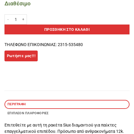
Διαθέσιμο
Siux Fenix Pro Glow Purple 2026 Padel Racket ποσότητα
ΠΡΟΣΘΉΚΗ ΣΤΟ ΚΑΛΆΘΙ
ΤΗΛΕΦΩΝΟ ΕΠΙΚΟΙΝΩΝΙΑΣ: 2315-535480
ΠΕΡΙΓΡΑΦΉ
ΕΠΙΠΛΈΟΝ ΠΛΗΡΟΦΟΡΊΕΣ
Επιτεθείτε με αυτή τη ρακέτα Siux διαμαντιού για παίκτες
επαγγελματικού επιπέδου. Πρόσωπo από ανθρακονήματα 12k.