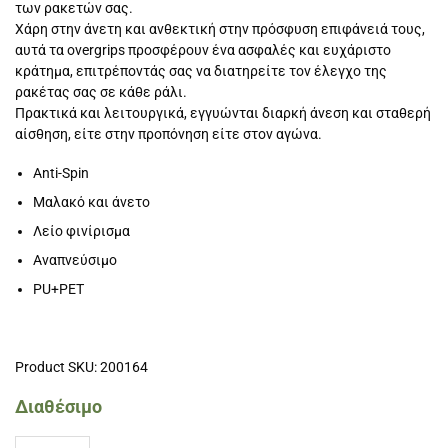
των ρακετών σας.
Χάρη στην άνετη και ανθεκτική στην πρόσφυση επιφάνειά τους,
αυτά τα overgrips προσφέρουν ένα ασφαλές και ευχάριστο
κράτημα, επιτρέποντάς σας να διατηρείτε τον έλεγχο της
ρακέτας σας σε κάθε ράλι.
Πρακτικά και λειτουργικά, εγγυώνται διαρκή άνεση και σταθερή
αίσθηση, είτε στην προπόνηση είτε στον αγώνα.
Anti-Spin
Μαλακό και άνετο
Λείο φινίρισμα
Αναπνεύσιμο
PU+PET
Product SKU: 200164
Διαθέσιμο
Siux Padel Overgrip Elite συσκευασία των 10τμχ. Mix ποσότητα