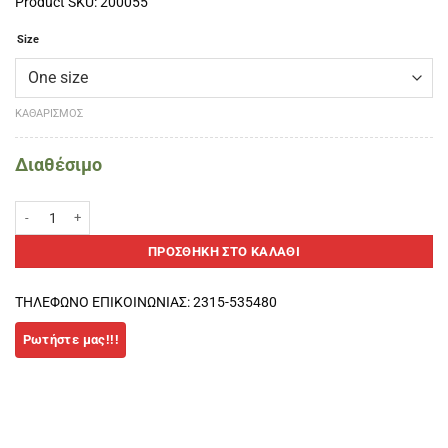
Product SKU: 200055
Size
ΚΑΘΑΡΙΣΜΌΣ
Διαθέσιμο
SIUX PEGASUS ELITE 4 -2026 Padel Racket ποσότητα
ΠΡΟΣΘΉΚΗ ΣΤΟ ΚΑΛΆΘΙ
ΤΗΛΕΦΩΝΟ ΕΠΙΚΟΙΝΩΝΙΑΣ: 2315-535480