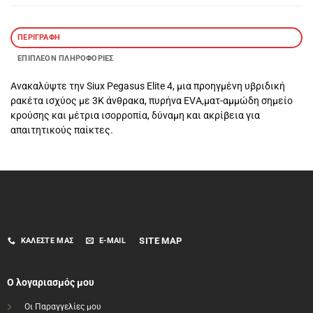
ΠΕΡΙΓΡΑΦΉ
ΕΠΙΠΛΈΟΝ ΠΛΗΡΟΦΟΡΊΕΣ
Ανακαλύψτε την Siux Pegasus Elite 4, μια προηγμένη υβριδική
ρακέτα ισχύος με 3K άνθρακα, πυρήνα EVA,ματ-αμμώδη σημείο
κρούσης και μέτρια ισορροπία, δύναμη και ακρίβεια για
απαιτητικούς παίκτες.
SITE MAP
ΚΑΛΈΣΤΕ ΜΑΣ
E-MAIL
Ο λογαριασμός μου
Οι Παραγγελίες μου