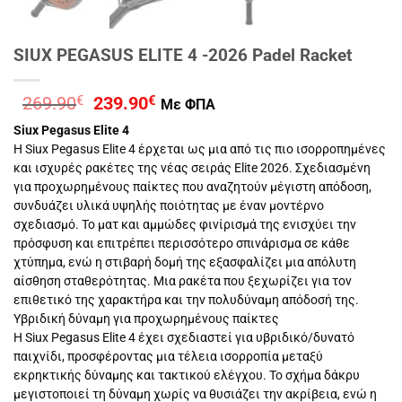
SIUX PEGASUS ELITE 4 -2026 Padel Racket
Original
Η
269.90
€
239.90
€
Με ΦΠΑ
price
τρέχουσα
Siux Pegasus Elite 4
was:
τιμή
Η Siux Pegasus Elite 4 έρχεται ως μια από τις πιο ισορροπημένες
269.90€.
είναι:
και ισχυρές ρακέτες της νέας σειράς Elite 2026. Σχεδιασμένη
239.90€.
για προχωρημένους παίκτες που αναζητούν μέγιστη απόδοση,
συνδυάζει υλικά υψηλής ποιότητας με έναν μοντέρνο
σχεδιασμό. Το ματ και αμμώδες φινίρισμά της ενισχύει την
πρόσφυση και επιτρέπει περισσότερο σπινάρισμα σε κάθε
χτύπημα, ενώ η στιβαρή δομή της εξασφαλίζει μια απόλυτη
αίσθηση σταθερότητας. Μια ρακέτα που ξεχωρίζει για τον
επιθετικό της χαρακτήρα και την πολυδύναμη απόδοσή της.
Υβριδική δύναμη για προχωρημένους παίκτες
Η Siux Pegasus Elite 4 έχει σχεδιαστεί για υβριδικό/δυνατό
παιχνίδι, προσφέροντας μια τέλεια ισορροπία μεταξύ
εκρηκτικής δύναμης και τακτικού ελέγχου. Το σχήμα δάκρυ
μεγιστοποιεί τη δύναμη χωρίς να θυσιάζει την ακρίβεια, ενώ η