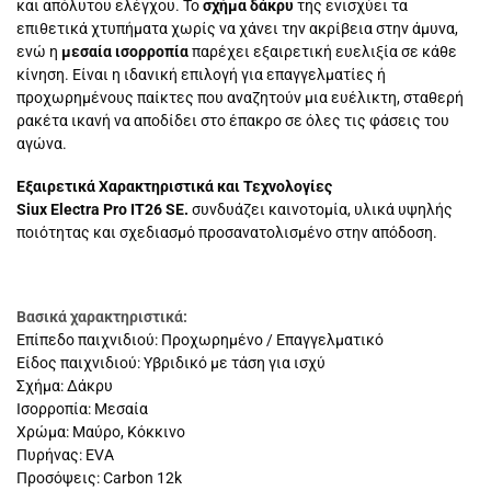
και απόλυτου ελέγχου. Το
σχήμα δάκρυ
της ενισχύει τα
επιθετικά χτυπήματα χωρίς να χάνει την ακρίβεια στην άμυνα,
ενώ η
μεσαία ισορροπία
παρέχει εξαιρετική ευελιξία σε κάθε
κίνηση. Είναι η ιδανική επιλογή για επαγγελματίες ή
προχωρημένους παίκτες που αναζητούν μια ευέλικτη, σταθερή
ρακέτα ικανή να αποδίδει στο έπακρο σε όλες τις φάσεις του
αγώνα.
Εξαιρετικά Χαρακτηριστικά και Τεχνολογίες
Siux Electra Pro IT26 SE.
συνδυάζει καινοτομία, υλικά υψηλής
ποιότητας και σχεδιασμό προσανατολισμένο στην απόδοση.
Βασικά χαρακτηριστικά:
Επίπεδο παιχνιδιού: Προχωρημένο / Επαγγελματικό
Είδος παιχνιδιού: Υβριδικό με τάση για ισχύ
Σχήμα: Δάκρυ
Ισορροπία: Μεσαία
Χρώμα: Μαύρο, Κόκκινο
Πυρήνας: EVA
Προσόψεις: Carbon 12k