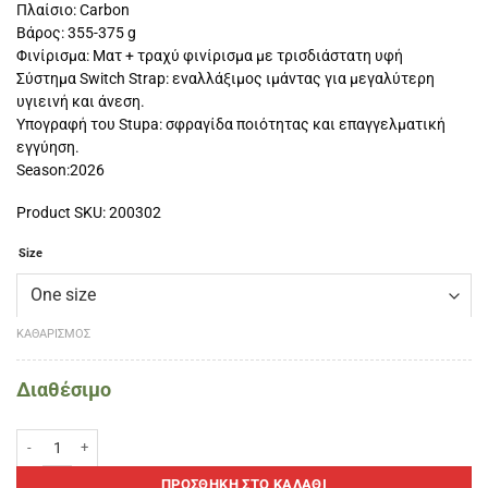
Πλαίσιο: Carbon
Βάρος: 355-375 g
Φινίρισμα: Ματ + τραχύ φινίρισμα με τρισδιάστατη υφή
Σύστημα Switch Strap: εναλλάξιμος ιμάντας για μεγαλύτερη
υγιεινή και άνεση.
Υπογραφή του Stupa: σφραγίδα ποιότητας και επαγγελματική
εγγύηση.
Season:2026
Product SKU: 200302
Size
ΚΑΘΑΡΙΣΜΌΣ
Διαθέσιμο
Siux Stupa Electra Pro IT26 SE Padel Racket ποσότητα
ΠΡΟΣΘΉΚΗ ΣΤΟ ΚΑΛΆΘΙ