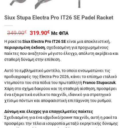
Siux Stupa Electra Pro IT26 SE Padel Racket
Original
Η
349.90
€
319.90
€
Με ΦΠΑ
price
τρέχουσα
Η ρακέτα
Siux Electra Pro IT26 SE
είναι μια αποκλειστική,
was:
τιμή
περιορισμένη έκδοση
, σχεδιασμένη για προχωρημένους
349.90€.
είναι:
παίκτες που αναζητούν μέγιστο έλεγχο, απόλυτη ακρίβεια και
319.90€.
σταθερή δύναμη στην επίθεση.
Αυτό το εμβληματικό μοντέλο, το οποίο ενσωματώνει τις
προδιαγραφές της Electra Pro 2026, κάνει το επίσημο ιταλικό
ντεμπούτο του στα πόδια του πρωταθλητή
Franco Stupaczuk
.
Χάρη στο σχήμα δακρύου και τη σταθερή αίσθηση, προσφέρει
ένα εξαιρετικά ευέλικτο παιχνίδι, ιδανικό για στρατηγικό
χτίσιμο πόντων και αποφασιστική επιτάχυνση του ρυθμού.
Δύναμη και έλεγχος για επαγγελματίες παίκτες
Σχεδιασμένη για ένα υβριδικό/power παιχνίδι, αυτή η ρακέτα
προσφέρει την τέλεια ισορροπία μεταξύ εκρηκτικής δύναμης