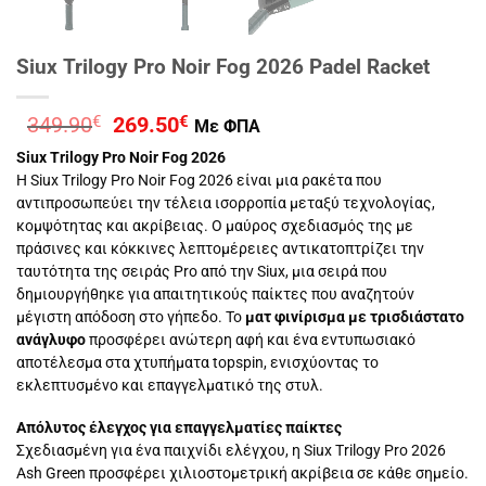
Siux Trilogy Pro Noir Fog 2026 Padel Racket
Original
Η
349.90
€
269.50
€
Με ΦΠΑ
price
τρέχουσα
Siux Trilogy Pro Noir Fog 2026
was:
τιμή
Η Siux Trilogy Pro Noir Fog 2026 είναι μια ρακέτα που
349.90€.
είναι:
αντιπροσωπεύει την τέλεια ισορροπία μεταξύ τεχνολογίας,
269.50€.
κομψότητας και ακρίβειας. Ο μαύρος σχεδιασμός της με
πράσινες και κόκκινες λεπτομέρειες αντικατοπτρίζει την
ταυτότητα της σειράς Pro από την Siux, μια σειρά που
δημιουργήθηκε για απαιτητικούς παίκτες που αναζητούν
μέγιστη απόδοση στο γήπεδο. Το
ματ φινίρισμα με τρισδιάστατο
ανάγλυφο
προσφέρει ανώτερη αφή και ένα εντυπωσιακό
αποτέλεσμα στα χτυπήματα topspin, ενισχύοντας το
εκλεπτυσμένο και επαγγελματικό της στυλ.
Απόλυτος έλεγχος για επαγγελματίες παίκτες
Σχεδιασμένη για ένα παιχνίδι ελέγχου, η Siux Trilogy Pro 2026
Ash Green προσφέρει χιλιοστομετρική ακρίβεια σε κάθε σημείο.