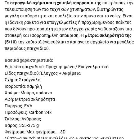
Το
στρογγυλό σχήμα και η χαμηλή ισορροπία
της επιτρέπουν την
τελειοποίηση των πιο τεχνικών χτυπημάτων, διατηρώντας
μεγάλη σταθερότητα και ευελιξία στην άμυνα και το volley. Είναι
η ιδανική ρακέτα για επαγγελματίες ή προχωρημένους παίκτες
που δίνουν προτεραιότητα στον έλεγχο χωρίς να θυσιάζουν μια
σταθερή και ισορροπημένη απόκριση. Η
μέτρια σκληρότητά της
(5/10)
την καθιστά ένα ευέλικτο και άνετο εργαλείο για μεγάλες
περιόδους παιχνιδιού.
Βασικά χαρακτηριστικά:
Επίπεδο παιχνιδιού: Προχωρημένο / Επαγγελματικό
Είδος παιχνιδιού: Έλεγχος + Ακρίβεια
Σχήμα: Στρόγγυλο
Ισορροπία: Χαμηλή
Χρώμα: Μαύρο, πράσινο
Αφή: Μέτρια σκληρότητα
Πυρήνας: EVA
Προσόψεις: Carbon 24k
Σκέλος: Άνθρακας
Βάρος: 355-375 g
Φινίρισμα: Ματ φινίρισμα – 3D
Σύστημα Switch Strap: εναλλάξιμος ιμάντας για μεγαλύτερη