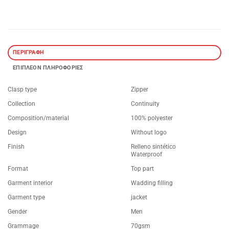
ΠΕΡΙΓΡΑΦΉ
ΕΠΙΠΛΈΟΝ ΠΛΗΡΟΦΟΡΊΕΣ
Clasp type
Zipper
Collection
Continuity
Composition/material
100% polyester
Design
Without logo
Finish
Relleno sintético
Waterproof
Format
Top part
Garment interior
Wadding filling
Garment type
jacket
Gender
Men
Grammage
70gsm