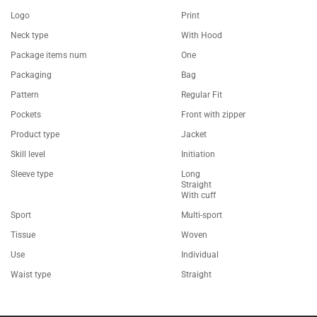
Logo
Print
Neck type
With Hood
Package items num
One
Packaging
Bag
Pattern
Regular Fit
Pockets
Front with zipper
Product type
Jacket
Skill level
Initiation
Sleeve type
Long
Straight
With cuff
Sport
Multi-sport
Tissue
Woven
Use
Individual
Waist type
Straight